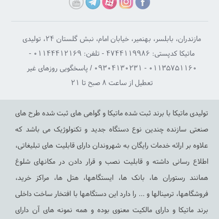
ون اول
ستون دوم
ستون سوم
مازندران، بابلسر، بهنمیر، خیابان امام، نبش گلستان ۲۴، تولیدی
ماتیکا کدپستی: ۴۷۴۴۱۱۹۹۸۶ - تلفن: ۰۱۱۴۴۴۱۲۱۶۹ -
مقالات
ویدئو ها
دکوراسیون خانه ماتیکا
۰۱۱۳۵۷۵۱۱۶۰ - ۰۹۳۰۴۱۳۰۲۳۱ / پاسخگویی روزهای غیر
تریان ما
مجوزها
محصولات پایه شارژر خارجی
تعطیل از ساعت ۸ صبح تا ۲۱
حه اصلی
دستورالعمل نصب
نیازمندی های املاک
درباره ما
محصولات پایه شارژر ایرانی
ایجاد حساب کاربری
تولیدی ماتیکا با برند ثبت شده ماتیکا و گواهی های ثبت شده طرح های
اس با ما
شبکه پژوهشگران ایرانی
ورود به حساب کاربری
صنعتی سازنده چندین نوع دستگاه جدید و تکنولوژیک می باشد که
های متداول
محصولات استند شارژر
مشاهده سبد خرید
علاوه بر ارائه خدمات رایگان به شهروندان دارای قابلیت های تبلیغاتی،
اطلاع رسانی داشته و قابلیت نصب و قرار دادن در مکانهای شلوغ
همانند رستوران ها، بانک ها، ایستگاهها، هتل ها، مراکز خرید،
فروشگاهها، ترمینالها و ... را دارد این دستگاهها با افتخار ساخت داخلی
برند ماتیکا و دارای مالکیت معنوی بوده و همه نمونه های آن دارای