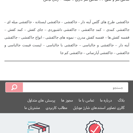
جاکفشی طرح های گلس آینه دار - جاکفشی - جاکفشی ایستاده - جاکفشی میله ای -
جاکفشی کمدی – کمد جاکفشی – جاکفشی داشبوردی – جای کفش – کمد کفش –
قفسه کفش ها – قفسه کفش مدرن – نمونه های جاکفشی – انواع جاکفشی – جاکفشی
آینه دار – جاکفشی و جالباسی – جاکفشی با جالباسی - لیست قیمت جالباسی و
جاکفشی – جاکفشی آپارتمانی – جاکفشی کم جا
بلاگ
درباره ما
تماس با ما
مجوز ها
پرسش های متداول
گالری تصاویر استندهای شارژ موبایل
مطالب کاربردی
مشتریان ما