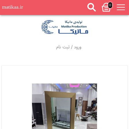
0
matikaa.ir
ورود
/
ثبت نام