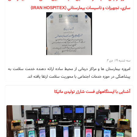
شارژ دارای ۳ نوع باکس دار ۸ ، ۱۰ و ۲۰ فضای باکسی و مجهز به قفل رمزی و
سازي، تجهيزات و تاسيسات بيمارستاني (IRAN HOSPITEX)
قفل معمولی جهت قرار گرفتن موبایل است و دارای انواع سوپر فست شارژرها و
شارژر وایرلس است.
سه شنبه ۱۹ دی ۲
امروزه بیمارستان ها و مراکز درمانی از محیط ساده ارائه دهنده خدمت سلامت به
پیشاهنگی در حوزه خدمات اجتماعی با محوریت سلامت ارتقا یافته اند.
در شرایط حاضر با افزایش جمعیت در جهان، وجود بیماریهای نوظهور، اهمیت
آشنایی با ایستگاههای فست شارژر تولیدی ماتیکا
بیمارستانها و مراکز درمانی افزایش یافته است