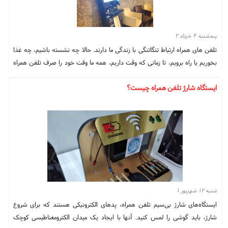
پنجشنبه ۴ خرداد ۲
تلفن های همراه ارتباط تنگاتنگی با زندگی ما دارند. حالا چه نشسته باشیم، چه غذا
بخوریم یا راه برویم، تا زمانی که وقت داریم، همه ما وقت خود را صرف تلفن همراه
می کنیم. سپس، یک مشکل شرم آور وجود دارد. تلفن همراه می تواند بی نهایت
ایستگاه شارژ تلفن همراه چیست؟
بازی کند، باتری، قدرت باتری. همیشه فرسوده خواهد بود و ما نمی توانیم همیشه
گوشی را شارژ نگه داریم، مخصوصاً وقتی منتظر ریل یا هواپیما هستیم، همیشه با
تلفن وقت می گذرانیم و ماشین زمان زیادی است. اگر شارژ گوشی قطع شود چه؟
وقتی می خواهم تماس بگیرم باید چه کار کنم؟ برای بسیاری از گردشگرانی که از
قطارهای پرسرعت و هواپیماهای مسافت طولانی استفاده می کنند، در فرآیند انتظار
ماشین و سوار شدن به ماشین، وقتی تلفن همراه برق نداشته باشد، حوصله اش
سر می رود و خیلی چیزها در طول سفر از بین می روند. سفر. به همین دلیل
مسافران اورژانس راه آهن سریع السیر مضطرب و خواهان مسافر هستند.
شنبه ۱۲ شهریور ۱
ایستگاه‌های شارژ بی‌سیم تلفن همراه، پدهای الکترونیکی هستند که برای شروع
شارژ، باید گوشی را لمس کنید. آنها با ایجاد یک میدان الکترومغناطیسی کوچک