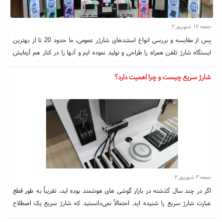
جمعه ۱۷ شهریور ۲
پس از مقایسه و بررسی انواع استندهای شارژر عمومی، ما حدود 20 تا از بهترین
ایستگاه شارژ تلفن همراه را طراحی و تولید نموده ایم و آنها را در کنار هم آزمایش
کردیم تا به شما در یافتن بهترین ها کمک کنیم. ما عملکرد و سرعت شارژ را با
شارژ سریع چیست و چرا اهمیت دارد؟
دستگاه‌های مختلف ارزیابی و مقایسه کردیم و ارزیابی کردیم که هر ایستگاه شارژ
این دستگاه‌ها را به خوبی نگه می‌دارد و سازماندهی می‌کند. ما همچنین زیبایی
شناسی کلی هر یک و ویژگی های منحصر به فرد آنها را مقایسه کردیم. این بررسی
به بحث می‌پردازد که کدام یک از ادعاهای شارژر در معیارهای فردی برتری دارند و
چرا، و ما به اشتراک می‌گذاریم که کدام مدل‌ها بهترین ارزش را دارند.
جمعه ۳ شهریور ۲
اگر در چند سال گذشته در بازار گوشی های هوشمند بوده اید، تقریباً به طور قطع
عبارت شارژ سریع را شنیده اید. احتمالاً نمی‌دانستید که شارژ سریع یک اصطلاح
عمومی است که به معنای چیزهای کمی متفاوت است، زیرا هیچ استاندارد صنعتی