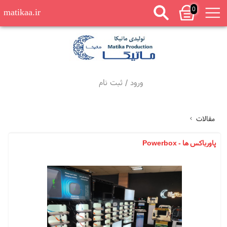
0
matikaa.ir
ورود
/
ثبت نام
مقالات
پاورباکس ها - Powerbox