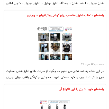
شارژ موبایل - استند شارژ - ایستگاه شارژ موبایل - شارژر موبایل - شارژر اماکن
عمومی - شارژرهای عمومی - شارژر موبایل اماکن عمومی - شارژر وایرلس - شارژر
راهنمای انتخاب شارژر مناسب برای گوشی و تبلت‎های اندرویدی
بی سیم – ایستگاه شارژ - شارژرهای فست - شارژر رومیزی – استند موبایل –
استند عمومی موبایل – شارژر عمومی – تابلو اعلانات – تابلو اطلاعات هوشمند –
شارژر چندتایی – تابلو اطلاع رسانی
سه شنبه ۱۳ خرداد ۹۹
در این مقاله به شما نشان می دهیم که چگونه از سرعت بالای شارژ شدن اسمارت
فون یا تبلت اندرویدی خود مطمئن شوید. همچنین چگونگی یافتن میزان جریان
مصرفی توسط دستگاه اندرویدی تان را به شما نشان خواهیم داد. باتری ها یکی از
راهنمای خرید شارژر باطری+انواع آن
جنبه های مهم هر دستگاه هستند که امروزه بحث بر سر آن ها بسیار داغ است. با
وجود تمامی تکنولوژی های جدید از جمله شارژ سریع و یا استفاده از باتری های
بزرگ، هنوز هم استفاده از یک شارژر مناسب، ضروری به نظر می رسد.