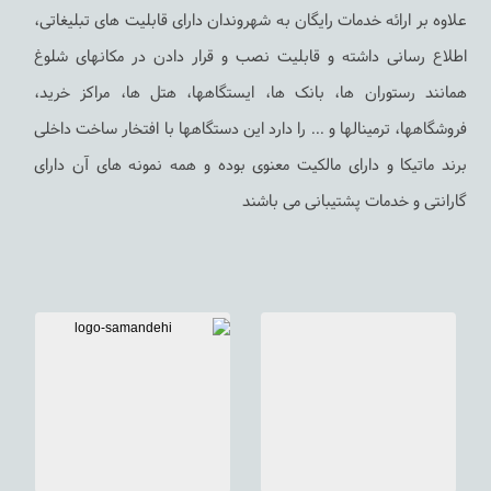
علاوه بر ارائه خدمات رایگان به شهروندان دارای قابلیت های تبلیغاتی،
حه اصلی
دستورالعمل نصب
نیازمندی های املاک
اطلاع رسانی داشته و قابلیت نصب و قرار دادن در مکانهای شلوغ
درباره ما
محصولات پایه شارژر ایرانی
ایجاد حساب کاربری
همانند رستوران ها، بانک ها، ایستگاهها، هتل ها، مراکز خرید،
اس با ما
شبکه پژوهشگران ایرانی
ورود به حساب کاربری
فروشگاهها، ترمینالها و ... را دارد این دستگاهها با افتخار ساخت داخلی
های متداول
محصولات استند شارژر
مشاهده سبد خرید
برند ماتیکا و دارای مالکیت معنوی بوده و همه نمونه های آن دارای
گارانتی و خدمات پشتیبانی می باشند