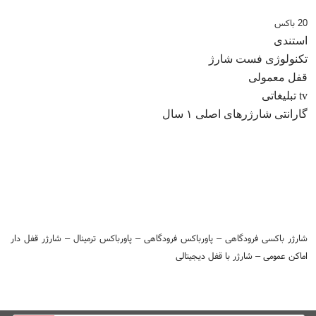
20 باکس
شارژر پاورباکس Powerbox مدل BOIH-5
استندی
139,000,000
تومان
تکنولوژی فست شارژ
قفل معمولی
tv تبلیغاتی
گارانتی شارژرهای اصلی ۱ سال
شارژر باکسی فرودگاهی – پاورباکس فرودگاهی – پاورباکس ترمینال – شارژر قفل دار
اماکن عمومی – شارژر با قفل دیجیتالی