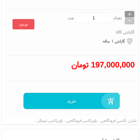
+
_
تعداد
عدد
موجود
گارانتی کالا:
گارانتی ۱ ساله
197,000,000
تومان
شارژر باکسی فرودگاهی
پاورباکس فرودگاهی
پاورباکس ترمینال
،
،
،