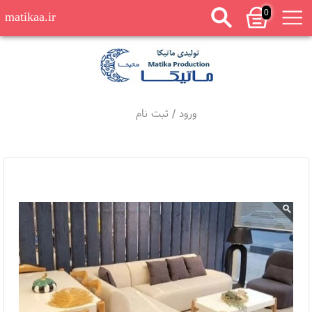
0
matikaa.ir
ورود
/
ثبت نام