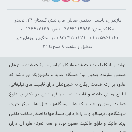
مازندران، بابلسر، بهنمیر، خیابان امام، نبش گلستان ۲۴، تولیدی
ماتیکا کدپستی: ۴۷۴۴۱۱۹۹۸۶ - تلفن: ۰۱۱۴۴۴۱۲۱۶۹ -
۰۱۱۳۵۷۵۱۱۶۰ - ۰۹۳۰۴۱۳۰۲۳۱ / پاسخگویی روزهای غیر
ون اول
ستون دوم
ستون سوم
تعطیل از ساعت ۸ صبح تا ۲۱
مقالات
ویدئو ها
دکوراسیون خانه ماتیکا
تولیدی ماتیکا با برند ثبت شده ماتیکا و گواهی های ثبت شده طرح های
تریان ما
مجوزها
محصولات پایه شارژر خارجی
صنعتی سازنده چندین نوع دستگاه جدید و تکنولوژیک می باشد که
حه اصلی
محصولات استند شارژر
ایجاد حساب کاربری
علاوه بر ارائه خدمات رایگان به شهروندان دارای قابلیت های تبلیغاتی،
درباره ما
دستورالعمل نصب
ورود به حساب کاربری
اطلاع رسانی داشته و قابلیت نصب و قرار دادن در مکانهای شلوغ
اس با ما
محصولات پایه شارژر ایرانی
مشاهده سبد خرید
همانند رستوران ها، بانک ها، ایستگاهها، هتل ها، مراکز خرید،
های متداول
شبکه پژوهشگران ایرانی
نیازمندی های املاک
فروشگاهها، ترمینالها و ... را دارد این دستگاهها با افتخار ساخت داخلی
برند ماتیکا و دارای مالکیت معنوی بوده و همه نمونه های آن دارای